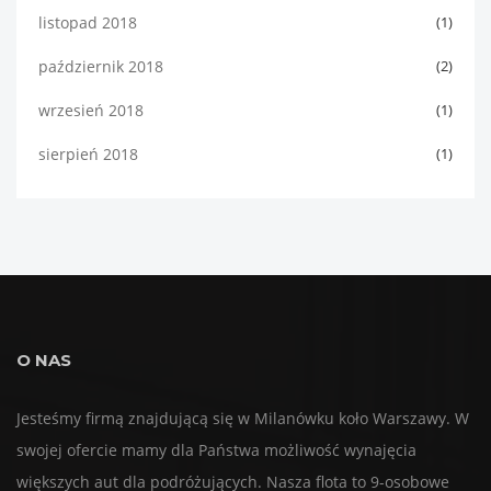
listopad 2018
(1)
październik 2018
(2)
wrzesień 2018
(1)
sierpień 2018
(1)
O NAS
Jesteśmy firmą znajdującą się w Milanówku koło Warszawy. W
swojej ofercie mamy dla Państwa możliwość wynajęcia
większych aut dla podróżujących. Nasza flota to 9-osobowe